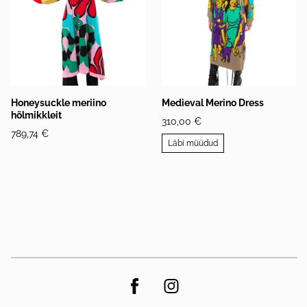
Honeysuckle meriino
Medieval Merino Dress
hõlmikkleit
310,00 €
789,74 €
Läbi müüdud