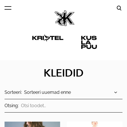
lisati ostukorvi.
Vaata ostukorvi
KLEIDID
Sorteeri:
Otsing: