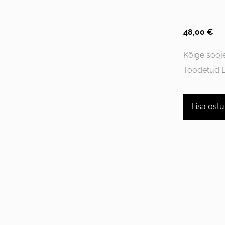
48,00 €
Kõige sooj
Toodetud 
Lisa ostu