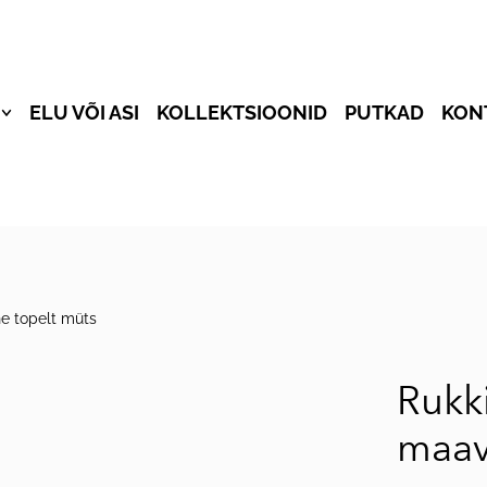
ELU VÕI ASI
KOLLEKTSIOONID
PUTKAD
KON
K
MPSUNID
TSID
LID
ne topelt müts
ÄRGID
IDID
Rukki
SAD
maav