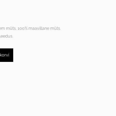
em müts. 100% maavillane müts.
Leedus.
korvi