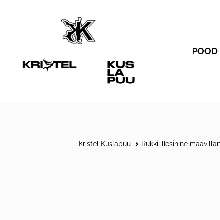
POOD
KÕI
KA
MÜ
SAL
Kristel Kuslapuu
Rukkilillesinine maavilla
T-S
KLE
PU