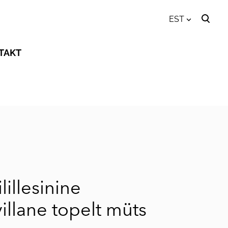
EST
lisati ostukorvi.
Vaata ostukorvi
EST
TAKT
ENG
lillesinine
illane topelt müts