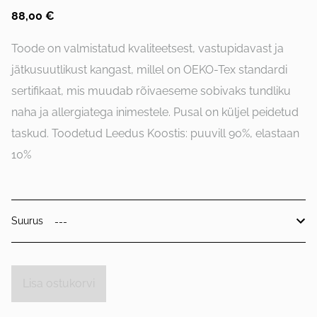
88,00 €
Toode on valmistatud kvaliteetsest, vastupidavast ja
jätkusuutlikust kangast, millel on OEKO-Tex standardi
sertifikaat, mis muudab rõivaeseme sobivaks tundliku
naha ja allergiatega inimestele. Pusal on küljel peidetud
taskud. Toodetud Leedus Koostis: puuvill 90%, elastaan
10%
Suurus
Lisa ostukorvi