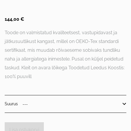
144,00 €
Toode on valmistatud kvaliteetsest, vastupidavast ja
jätkusuutlikust kangast, millel on OEKO-Tex standardi
sertifikaat, mis muudab rõivaeseme sobivaks tundliku
naha ja allergiatega inimestele. Pusal on küljel peidetud
taskud. Kleit on avara lõikega Toodetud Leedus Koostis:
100% puuvill
Suurus
Lisa ostukorvi