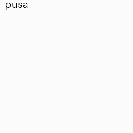
pusa
1 / 5