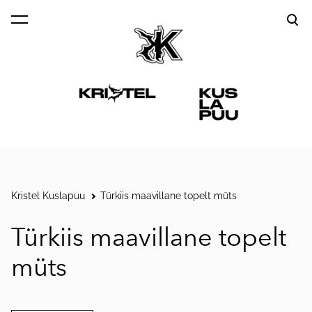
lisati ostukorvi.
Vaata ostukorvi
Kristel Kuslapuu
Türkiis maavillane topelt müts
Türkiis maavillane topelt
müts