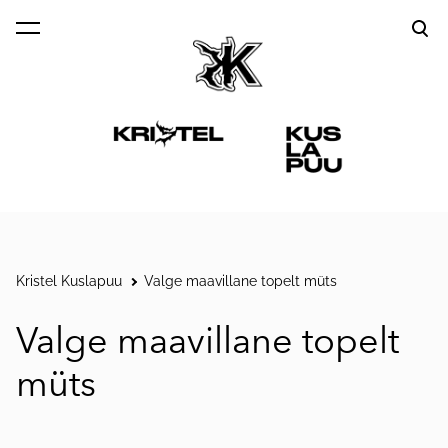
lisati ostukorvi.
Vaata ostukorvi
Kristel Kuslapuu
Valge maavillane topelt müts
Valge maavillane topelt
müts