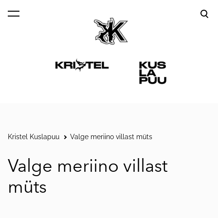
lisati ostukorvi.
Vaata ostukorvi
Kristel Kuslapuu
Valge meriino villast müts
Valge meriino villast
müts
1 / 2