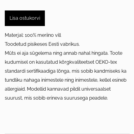
Lisa ostukorvi
Materjal: 100% meriino vill
Toodetud pisikeses Eesti vabrikus.
Müts ei aja sügelema ning annab nahal hingata. Toote
kudumisel on kasutatud kõrgkvaliteetset OEKO-tex
standardi sertifikaadiga lõnga, mis sobib kandmiseks ka
tundliku nahaga inimestele ning inimestele, kellel esineb
allergiaid. Modellid kannavad pildil universaalset
suurust, mis sobib erineva suurusega peadele.